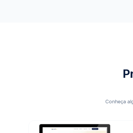
P
Conheça alg