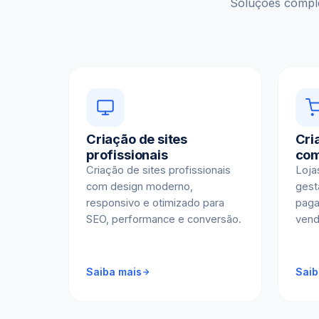
Soluções comple
Criação de sites
Cria
profissionais
co
Criação de sites profissionais
Loja
com design moderno,
gest
responsivo e otimizado para
paga
SEO, performance e conversão.
vend
Saiba mais
Saib