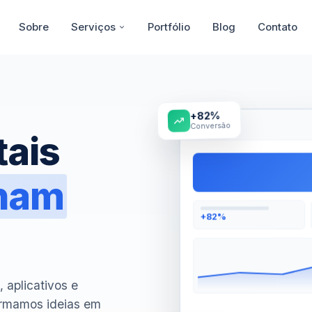
Sobre
Serviços
Portfólio
Blog
Contato
+82%
Conversão
tais
onam
+82%
 aplicativos e
ormamos ideias em