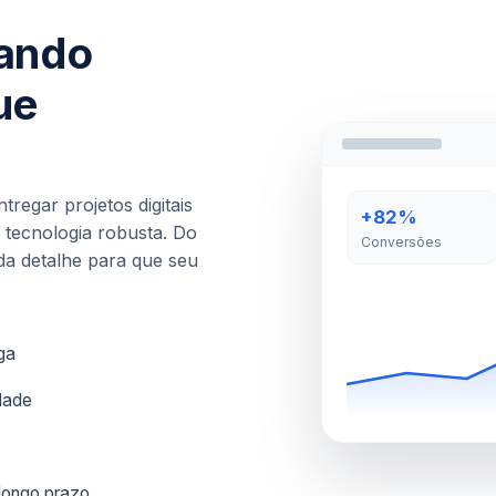
iando
ue
regar projetos digitais
+82%
tecnologia robusta. Do
Conversões
a detalhe para que seu
ga
idade
 longo prazo