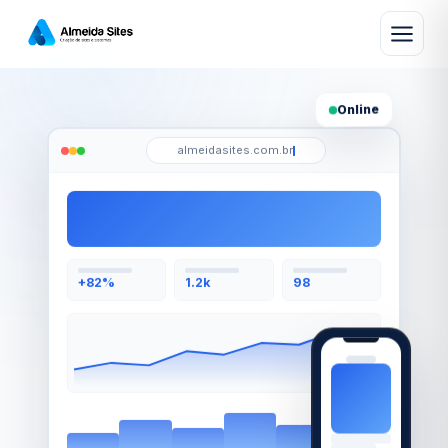
Online
almeidasites.com.br
98
1.2k
+82%